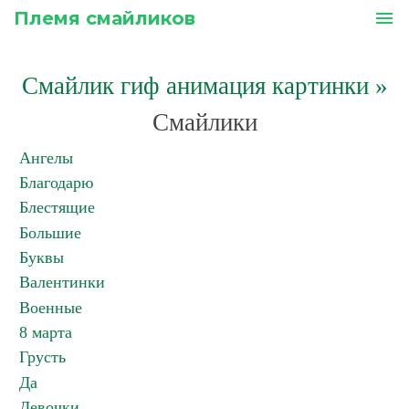
Племя смайликов
menu
Смайлик гиф анимация картинки
»
Смайлики
Ангелы
Благодарю
Блестящие
Большие
Буквы
Валентинки
Военные
8 марта
Грусть
Да
Девочки