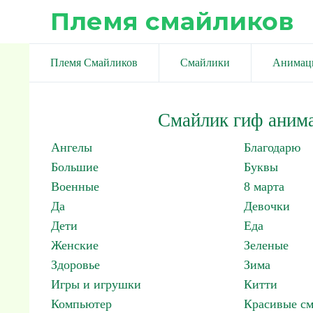
Племя смайликов
Племя Смайликов
Смайлики
Анимац
Смайлик гиф аним
Ангелы
Благодарю
Большие
Буквы
Военные
8 марта
Да
Девочки
Дети
Еда
Женские
Зеленые
Здоровье
Зима
Игры и игрушки
Китти
Компьютер
Красивые с