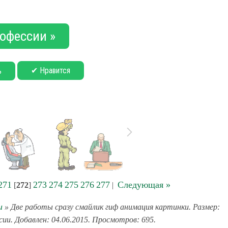
офессии »
✔ Нравится
ь
271
273
274
275
276
277
Следующая »
[
272
]
|
и
» Две работы сразу смайлик гиф анимация картинки. Размер:
сии. Добавлен: 04.06.2015. Просмотров: 695.