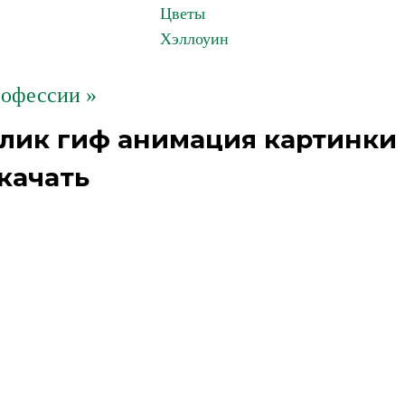
Цветы
Хэллоуин
офессии »
йлик гиф анимация картинки
качать