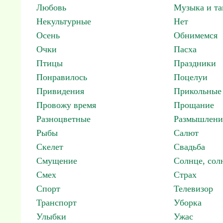
Любовь
Музыка и т
Некультурные
Нет
Осень
Обнимемся
Очки
Пасха
Птицы
Праздники
Понравилось
Поцелуи
Привидения
Прикольные
Провожу время
Прощание
Разноцветные
Размышлени
Рыбы
Салют
Скелет
Свадьба
Смущение
Солнце, со
Смех
Страх
Спорт
Телевизор
Транспорт
Уборка
Улыбки
Ужас