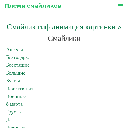
Племя смайликов
menu
Смайлик гиф анимация картинки
»
Смайлики
Ангелы
Благодарю
Блестящие
Большие
Буквы
Валентинки
Военные
8 марта
Грусть
Да
Девочки