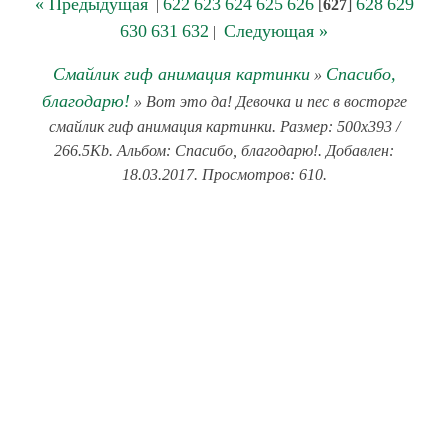
« Предыдущая
622
623
624
625
626
628
629
|
[
627
]
630
631
632
Следующая »
|
Смайлик гиф анимация картинки
Спасибо,
»
благодарю!
» Вот это да! Девочка и пес в восторге
смайлик гиф анимация картинки. Размер: 500x393 /
266.5Kb. Альбом: Спасибо, благодарю!. Добавлен:
18.03.2017. Просмотров: 610.