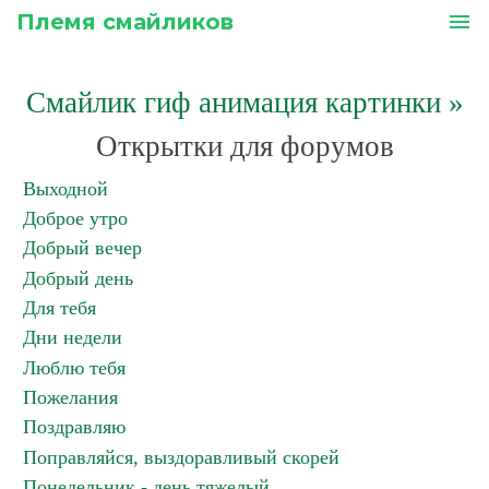
Племя смайликов
menu
Смайлик гиф анимация картинки
»
Открытки для форумов
Выходной
Доброе утро
Добрый вечер
Добрый день
Для тебя
Дни недели
Люблю тебя
Пожелания
Поздравляю
Поправляйся, выздоравливый скорей
Понедельник - день тяжелый