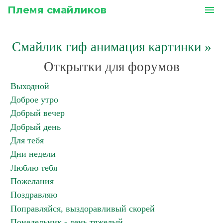
Племя смайликов
menu
Смайлик гиф анимация картинки
»
Открытки для форумов
Выходной
Доброе утро
Добрый вечер
Добрый день
Для тебя
Дни недели
Люблю тебя
Пожелания
Поздравляю
Поправляйся, выздоравливый скорей
Понедельник - день тяжелый