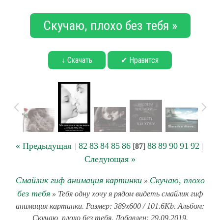
Скучаю, плохо без тебя »
↓ Скачать
✔ Нравится
« Предыдущая
82
83
84
85
86
88
89
90
91
92
|
[
87
]
|
Следующая »
Смайлик гиф анимация картинки
Скучаю, плохо
»
без тебя
» Тебя одну хочу я рядом видеть смайлик гиф
анимация картинки. Размер: 389x600 / 101.6Kb. Альбом:
Скучаю, плохо без тебя. Добавлен: 29.09.2019.