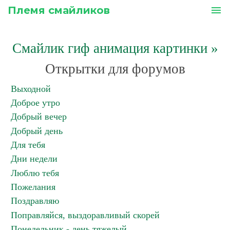
Племя смайликов
menu
Смайлик гиф анимация картинки
»
Открытки для форумов
Выходной
Доброе утро
Добрый вечер
Добрый день
Для тебя
Дни недели
Люблю тебя
Пожелания
Поздравляю
Поправляйся, выздоравливый скорей
Понедельник - день тяжелый