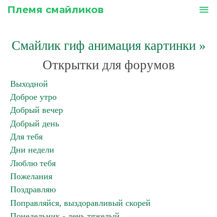
Племя смайликов
menu
Смайлик гиф анимация картинки
»
Открытки для форумов
Выходной
Доброе утро
Добрый вечер
Добрый день
Для тебя
Дни недели
Люблю тебя
Пожелания
Поздравляю
Поправляйся, выздоравливый скорей
Понедельник - день тяжелый