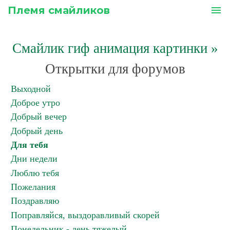
Племя смайликов
menu
Смайлик гиф анимация картинки
»
Открытки для форумов
Выходной
Доброе утро
Добрый вечер
Добрый день
Для тебя
Дни недели
Люблю тебя
Пожелания
Поздравляю
Поправляйся, выздоравливый скорей
Понедельник - день тяжелый