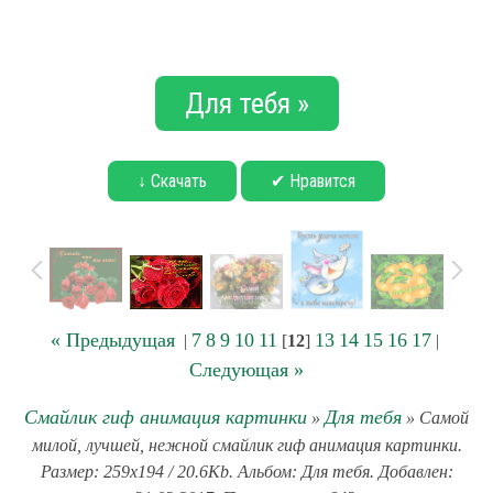
Для тебя »
↓ Скачать
✔ Нравится
« Предыдущая
7
8
9
10
11
13
14
15
16
17
|
[
12
]
|
Следующая »
Смайлик гиф анимация картинки
Для тебя
»
» Самой
милой, лучшей, нежной смайлик гиф анимация картинки.
Размер: 259x194 / 20.6Kb. Альбом: Для тебя. Добавлен: