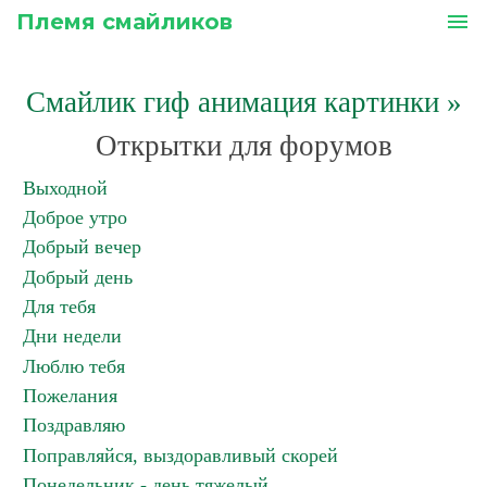
Племя смайликов
menu
Смайлик гиф анимация картинки
»
Открытки для форумов
Выходной
Доброе утро
Добрый вечер
Добрый день
Для тебя
Дни недели
Люблю тебя
Пожелания
Поздравляю
Поправляйся, выздоравливый скорей
Понедельник - день тяжелый