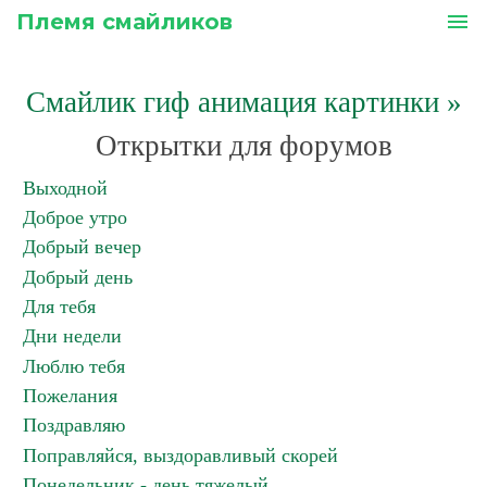
Племя смайликов
menu
Смайлик гиф анимация картинки
»
Открытки для форумов
Выходной
Доброе утро
Добрый вечер
Добрый день
Для тебя
Дни недели
Люблю тебя
Пожелания
Поздравляю
Поправляйся, выздоравливый скорей
Понедельник - день тяжелый