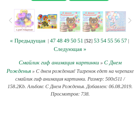
« Предыдущая
47
48
49
50
51
53
54
55
56
57
|
[
52
]
|
Следующая »
Смайлик гиф анимация картинки
С Днем
»
Рожденья
» С днем рождения! Тигренок едет на черепахе
смайлик гиф анимация картинки. Размер: 500x511 /
158.2Kb. Альбом: С Днем Рожденья. Добавлен: 06.08.2019.
Просмотров: 738.