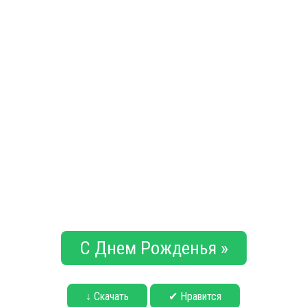
С Днем Рожденья »
↓ Скачать
✔ Нравится