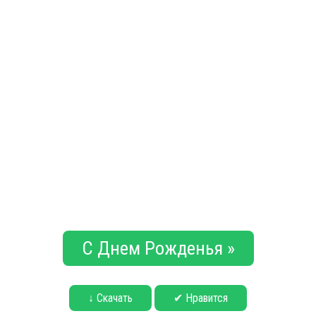
С Днем Рожденья »
↓ Скачать
✔ Нравится