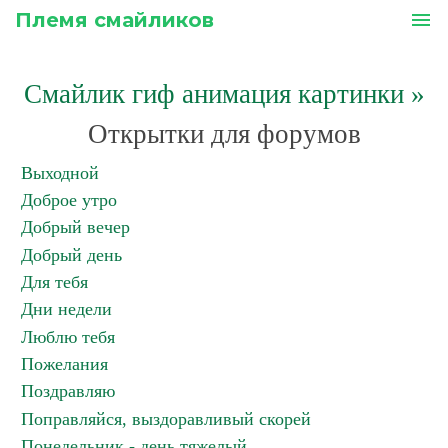
Племя смайликов
menu
Смайлик гиф анимация картинки
»
Открытки для форумов
Выходной
Доброе утро
Добрый вечер
Добрый день
Для тебя
Дни недели
Люблю тебя
Пожелания
Поздравляю
Поправляйся, выздоравливый скорей
Понедельник - день тяжелый