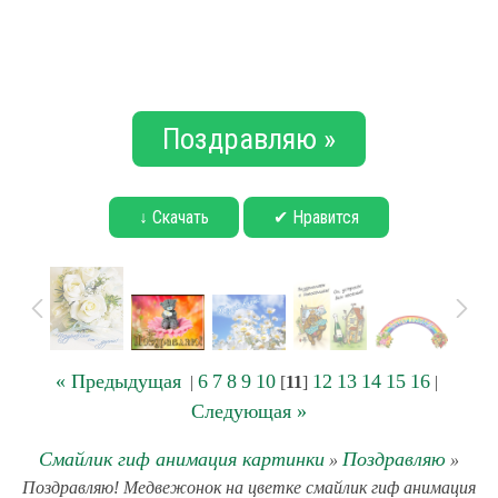
Поздравляю »
↓ Скачать
✔ Нравится
« Предыдущая
6
7
8
9
10
12
13
14
15
16
|
[
11
]
|
Следующая »
Смайлик гиф анимация картинки
Поздравляю
»
»
Поздравляю! Медвежонок на цветке смайлик гиф анимация