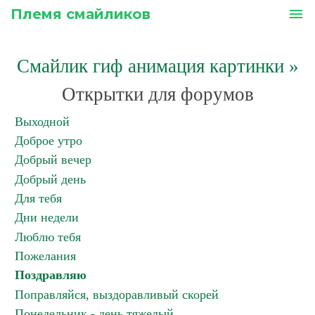
Племя смайликов
menu
Смайлик гиф анимация картинки
»
Открытки для форумов
Выходной
Доброе утро
Добрый вечер
Добрый день
Для тебя
Дни недели
Люблю тебя
Пожелания
Поздравляю
Поправляйся, выздоравливый скорей
Понедельник - день тяжелый