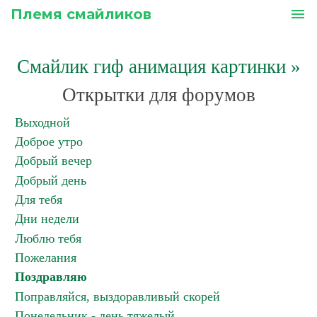
Племя смайликов
menu
Смайлик гиф анимация картинки
»
Открытки для форумов
Выходной
Доброе утро
Добрый вечер
Добрый день
Для тебя
Дни недели
Люблю тебя
Пожелания
Поздравляю
Поправляйся, выздоравливый скорей
Понедельник - день тяжелый