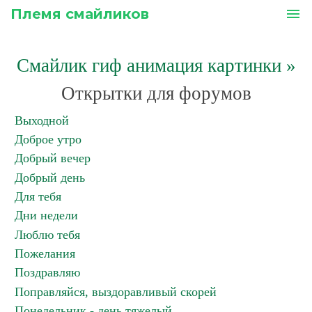
Племя смайликов
menu
Смайлик гиф анимация картинки
»
Открытки для форумов
Выходной
Доброе утро
Добрый вечер
Добрый день
Для тебя
Дни недели
Люблю тебя
Пожелания
Поздравляю
Поправляйся, выздоравливый скорей
Понедельник - день тяжелый