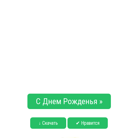
С Днем Рожденья »
↓ Скачать
✔ Нравится