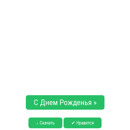
С Днем Рожденья »
↓ Скачать
✔ Нравится