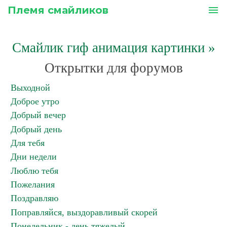
Племя смайликов
menu
Смайлик гиф анимация картинки
»
Открытки для форумов
Выходной
Доброе утро
Добрый вечер
Добрый день
Для тебя
Дни недели
Люблю тебя
Пожелания
Поздравляю
Поправляйся, выздоравливый скорей
Понедельник - день тяжелый