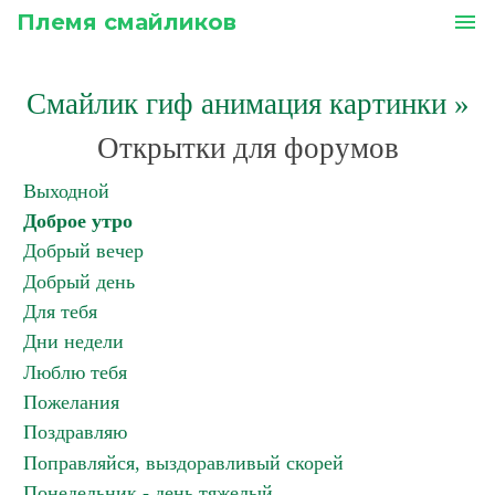
Племя смайликов
menu
Смайлик гиф анимация картинки
»
Открытки для форумов
Выходной
Доброе утро
Добрый вечер
Добрый день
Для тебя
Дни недели
Люблю тебя
Пожелания
Поздравляю
Поправляйся, выздоравливый скорей
Понедельник - день тяжелый