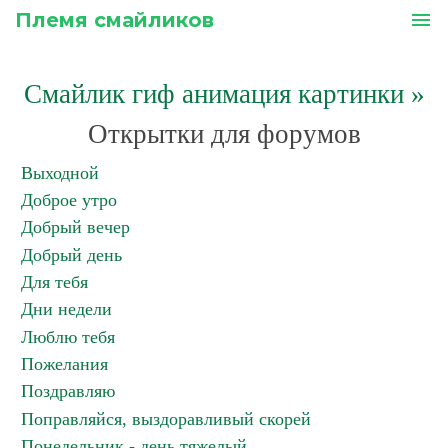
Племя смайликов
menu
Смайлик гиф анимация картинки
»
Открытки для форумов
Выходной
Доброе утро
Добрый вечер
Добрый день
Для тебя
Дни недели
Люблю тебя
Пожелания
Поздравляю
Поправляйся, выздоравливый скорей
Понедельник - день тяжелый