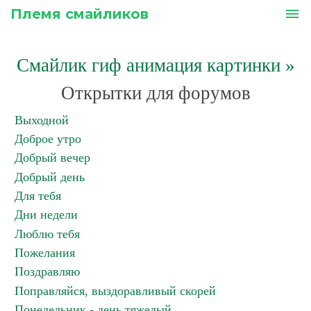
Племя смайликов
menu
Смайлик гиф анимация картинки
»
Открытки для форумов
Выходной
Доброе утро
Добрый вечер
Добрый день
Для тебя
Дни недели
Люблю тебя
Пожелания
Поздравляю
Поправляйся, выздоравливый скорей
Понедельник - день тяжелый