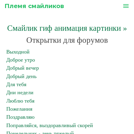
Племя смайликов
menu
Смайлик гиф анимация картинки
»
Открытки для форумов
Выходной
Доброе утро
Добрый вечер
Добрый день
Для тебя
Дни недели
Люблю тебя
Пожелания
Поздравляю
Поправляйся, выздоравливый скорей
Понедельник - день тяжелый