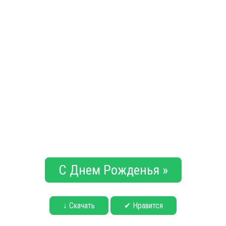
С Днем Рожденья »
↓ Скачать
✔ Нравится