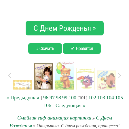
С Днем Рожденья »
↓ Скачать
✔ Нравится
« Предыдущая
96
97
98
99
100
102
103
104
105
|
[
101
]
106
Следующая »
|
Смайлик гиф анимация картинки
С Днем
»
Рожденья
» Открытка. С днем рождения, принцесса!