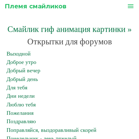
Племя смайликов
menu
Смайлик гиф анимация картинки
»
Открытки для форумов
Выходной
Доброе утро
Добрый вечер
Добрый день
Для тебя
Дни недели
Люблю тебя
Пожелания
Поздравляю
Поправляйся, выздоравливый скорей
Понедельник - день тяжелый