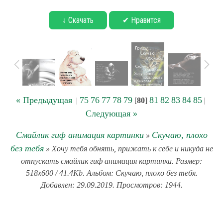
↓ Скачать
✔ Нравится
« Предыдущая
75
76
77
78
79
81
82
83
84
85
|
[
80
]
|
Следующая »
Смайлик гиф анимация картинки
Скучаю, плохо
»
без тебя
» Хочу тебя обнять, прижать к себе и никуда не
отпускать смайлик гиф анимация картинки. Размер:
518x600 / 41.4Kb. Альбом: Скучаю, плохо без тебя.
Добавлен: 29.09.2019. Просмотров: 1944.