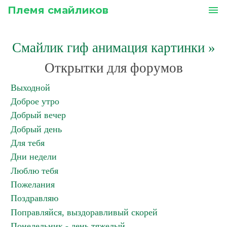
Племя смайликов
menu
Смайлик гиф анимация картинки
»
Открытки для форумов
Выходной
Доброе утро
Добрый вечер
Добрый день
Для тебя
Дни недели
Люблю тебя
Пожелания
Поздравляю
Поправляйся, выздоравливый скорей
Понедельник - день тяжелый