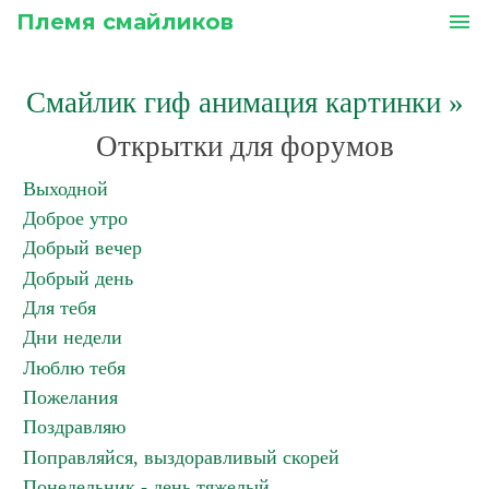
Племя смайликов
menu
Смайлик гиф анимация картинки
»
Открытки для форумов
Выходной
Доброе утро
Добрый вечер
Добрый день
Для тебя
Дни недели
Люблю тебя
Пожелания
Поздравляю
Поправляйся, выздоравливый скорей
Понедельник - день тяжелый