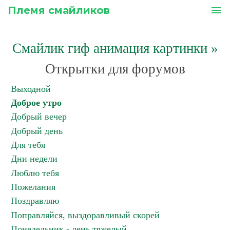
Племя смайликов
menu
Смайлик гиф анимация картинки
»
Открытки для форумов
Выходной
Доброе утро
Добрый вечер
Добрый день
Для тебя
Дни недели
Люблю тебя
Пожелания
Поздравляю
Поправляйся, выздоравливый скорей
Понедельник - день тяжелый