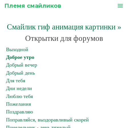
Племя смайликов
menu
Смайлик гиф анимация картинки
»
Открытки для форумов
Выходной
Доброе утро
Добрый вечер
Добрый день
Для тебя
Дни недели
Люблю тебя
Пожелания
Поздравляю
Поправляйся, выздоравливый скорей
Понедельник - день тяжелый