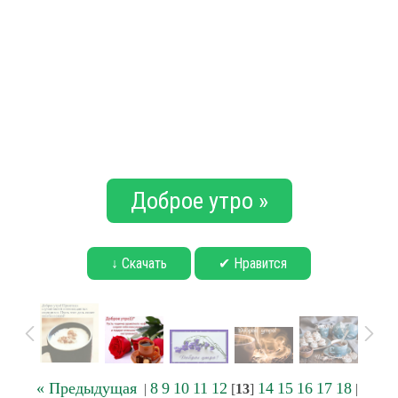
Доброе утро »
↓ Скачать
✔ Нравится
« Предыдущая
8
9
10
11
12
14
15
16
17
18
|
[
13
]
|