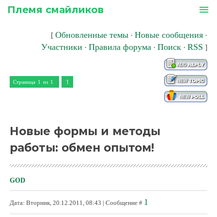
Племя смайликов
menu
Обновленные темы
Новые сообщения
[
·
·
Участники
Правила форума
Поиск
RSS
·
·
·
]
1
Страница
1
из
1
Новые формы и методы
работы: обмен опытом!
GOD
1
Дата: Вторник, 20.12.2011, 08:43 | Сообщение #