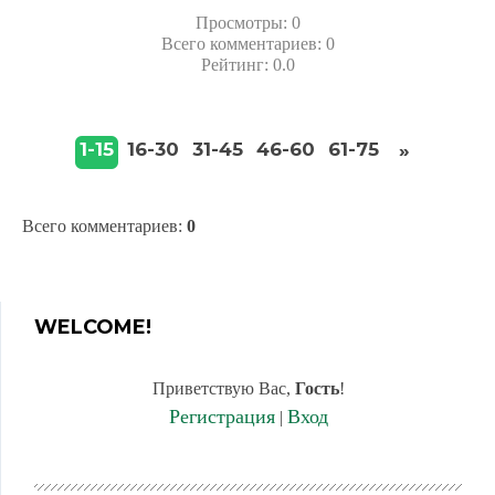
Просмотры
:
0
Всего комментариев
:
0
Рейтинг
:
0.0
16-30
31-45
46-60
61-75
1-15
»
Всего комментариев
:
0
WELCOME!
Приветствую Вас
,
Гость
!
Регистрация
Вход
|