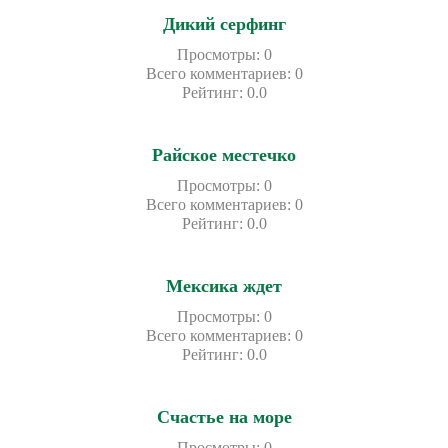
13 г. назад
Дикий серфинг
Просмотры
:
0
Всего комментариев
:
0
Рейтинг
:
0.0
00:03:12
13 г. назад
Райское местечко
Просмотры
:
0
Всего комментариев
:
0
Рейтинг
:
0.0
00:03:06
13 г. назад
Мексика ждет
Просмотры
:
0
Всего комментариев
:
0
Рейтинг
:
0.0
00:02:58
13 г. назад
Счастье на море
Просмотры
:
0