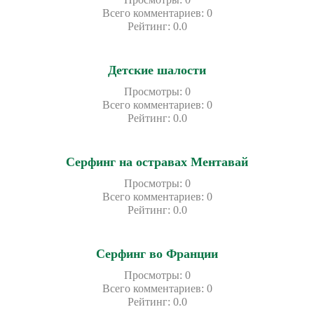
Всего комментариев
:
0
Рейтинг
:
0.0
00:03:10
13 г. назад
Детские шалости
Просмотры
:
0
Всего комментариев
:
0
Рейтинг
:
0.0
00:03:05
13 г. назад
Серфинг на остравах Ментавай
Просмотры
:
0
Всего комментариев
:
0
Рейтинг
:
0.0
00:02:49
13 г. назад
Серфинг во Франции
Просмотры
:
0
Всего комментариев
:
0
Рейтинг
:
0.0