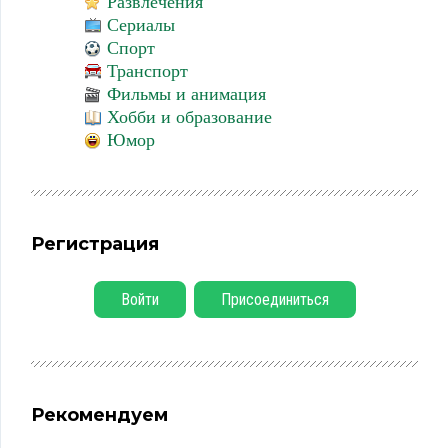
Развлечения
Сериалы
Спорт
Транспорт
Фильмы и анимация
Хобби и образование
Юмор
Регистрация
Войти
Присоединиться
Рекомендуем