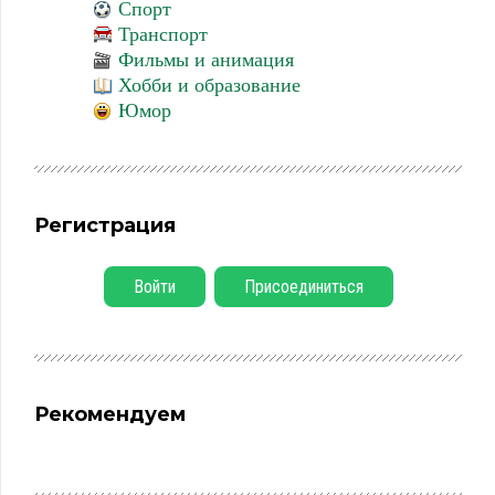
Спорт
Транспорт
Фильмы и анимация
Хобби и образование
Юмор
Регистрация
Войти
Присоединиться
Рекомендуем