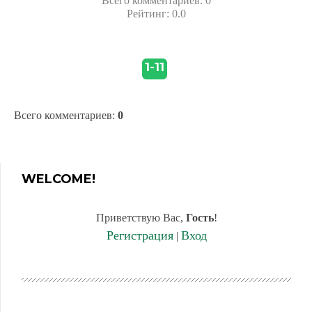
Всего комментариев
:
0
Рейтинг
:
0.0
1-11
Всего комментариев
:
0
WELCOME!
Приветствую Вас
,
Гость
!
Регистрация
Вход
|