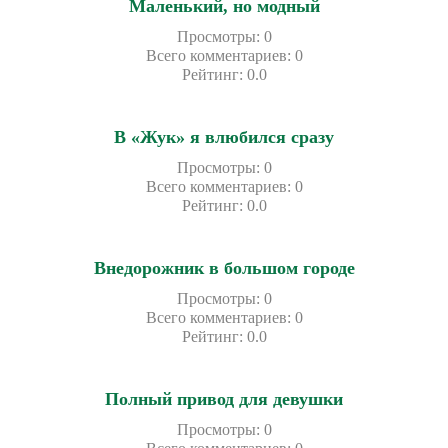
13 г. назад
Маленький, но модный
Просмотры
:
0
Всего комментариев
:
0
Рейтинг
:
0.0
00:02:55
13 г. назад
В «Жук» я влюбился сразу
Просмотры
:
0
Всего комментариев
:
0
Рейтинг
:
0.0
00:04:08
13 г. назад
Внедорожник в большом городе
Просмотры
:
0
Всего комментариев
:
0
Рейтинг
:
0.0
00:02:55
13 г. назад
Полный привод для девушки
Просмотры
:
0