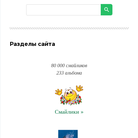
Разделы сайта
80 000 смайликов
233 альбома
Смайлики »