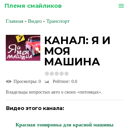
Племя смайликов
menu
Главная
Видео
Транспорт
»
»
КАНАЛ: Я И
МОЯ
МАШИНА
Просмотры
: 0
Рейтинг
: 0.0
Владельцы непростых авто о своих «питомцах».
Видео этого канала
:
00:03:10
13 г. назад
Красная тонировка для красной машины