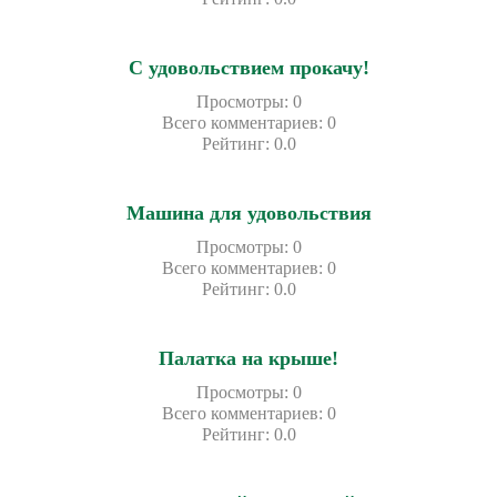
00:01:34
13 г. назад
С удовольствием прокачу!
Просмотры
:
0
Всего комментариев
:
0
Рейтинг
:
0.0
00:03:17
13 г. назад
Машина для удовольствия
Просмотры
:
0
Всего комментариев
:
0
Рейтинг
:
0.0
00:02:54
13 г. назад
Палатка на крыше!
Просмотры
:
0
Всего комментариев
:
0
Рейтинг
:
0.0
00:02:56