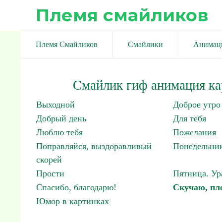
Племя смайликов
Племя Смайликов
Смайлики
Анимац
Смайлик гиф анимация ка
Выходной
Доброе утро
Добрый день
Для тебя
Люблю тебя
Пожелания
Поправляйся, выздоравливый
Понедельник
скорей
Прости
Пятница. Ур
Спасибо, благодарю!
Скучаю, пло
Юмор в картинках