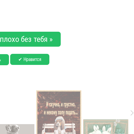
плохо без тебя »
✔ Нравится
ь