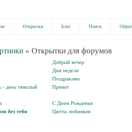
ии
Открытки
Блог
Поиск
Обрат
ртинки
»
Открытки для форумов
Добрый вечер
Дни недели
Поздравляю
 - день тяжелый
Привет
а
С Днем Рожденья
хо без тебя
Цветы любимым