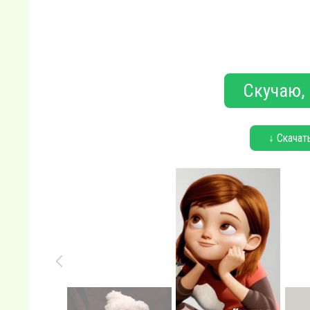
Скучаю, 
↓ Скачат