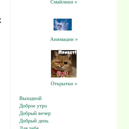
Смайлики »
к
Анимации »
Открытки »
Выходной
Доброе утро
Добрый вечер
Добрый день
Для тебя