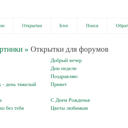
ии
Открытки
Блог
Поиск
Обрат
ртинки
»
Открытки для форумов
Добрый вечер
Дни недели
Поздравляю
 - день тяжелый
Привет
а
С Днем Рожденья
хо без тебя
Цветы любимым