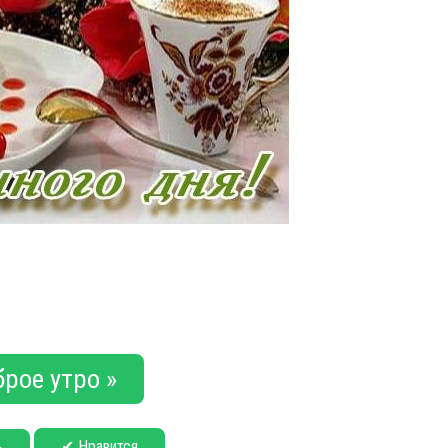
рое утро »
✔ Нравится
ь