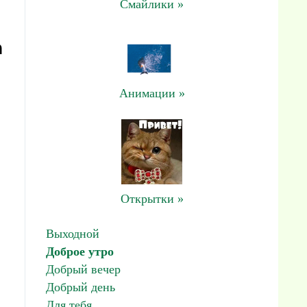
Смайлики »
а
Анимации »
Открытки »
Выходной
Доброе утро
Добрый вечер
Добрый день
Для тебя