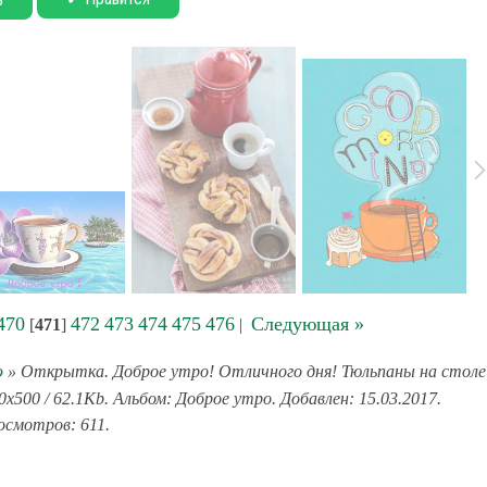
470
472
473
474
475
476
Следующая »
[
471
]
|
о
» Открытка. Доброе утро! Отличного дня! Тюльпаны на столе
0x500 / 62.1Kb. Альбом: Доброе утро. Добавлен: 15.03.2017.
осмотров: 611.