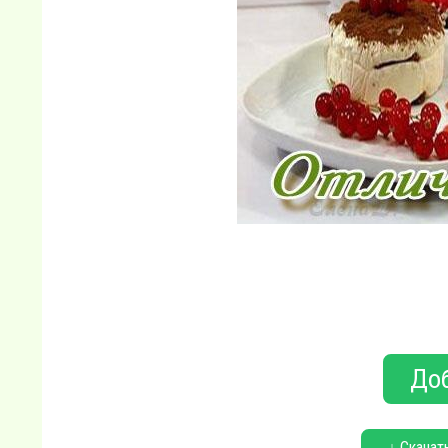
Доб
↓ Скачат