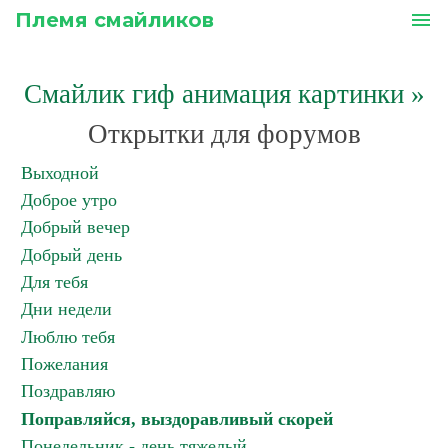
Племя смайликов
menu
Смайлик гиф анимация картинки
»
Открытки для форумов
Выходной
Доброе утро
Добрый вечер
Добрый день
Для тебя
Дни недели
Люблю тебя
Пожелания
Поздравляю
Поправляйся, выздоравливый скорей
Понедельник - день тяжелый