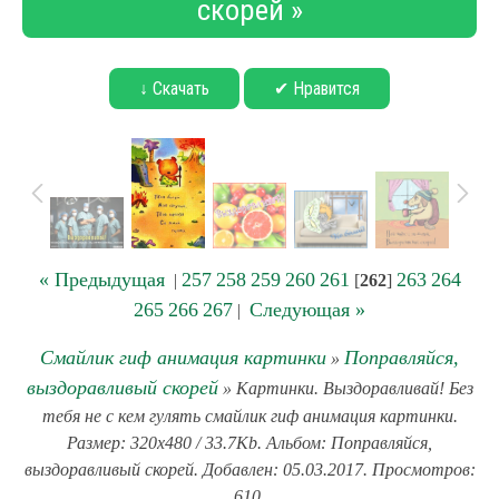
скорей »
↓ Скачать
✔ Нравится
« Предыдущая
257
258
259
260
261
263
264
|
[
262
]
265
266
267
Следующая »
|
Смайлик гиф анимация картинки
Поправляйся,
»
выздоравливый скорей
» Картинки. Выздоравливай! Без
тебя не с кем гулять смайлик гиф анимация картинки.
Размер: 320x480 / 33.7Kb. Альбом: Поправляйся,
выздоравливый скорей. Добавлен: 05.03.2017. Просмотров:
610.