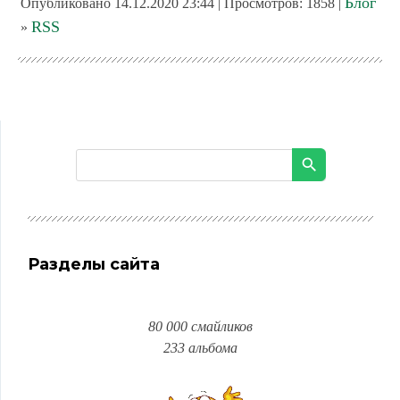
Блог
Опубликовано 14.12.2020 23:44 | Просмотров: 1858 |
RSS
»
Разделы сайта
80 000 смайликов
233 альбома