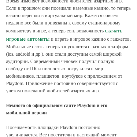
Время изменяет возможности любителей азартных игр.
Если в прошлом они посещали наземные казино, то теперь
казино перешли в виртуальный мир. Кажется совсем
недавно все были привязаны к своему стационарному
скачать
компьютеру в игре, а теперь есть возможность
игровые автоматы
и играть в игровое казино с гаджетов.
Мобильные слоты теперь запускаются с разных платформ
(ios, android и др.), они стали доступны самой широкой
аудитории. Современный человек получил полную
свободу от ПК и полностью погрузился в мир
мобильников, планшетов, ноутбуков с приложением от
Playdom. Приложение постоянно совершенствуется с
учетом пожеланий любителей азартных игр.
Немного об официальном сайте Playdom и его
мобильной версии
Посещаемость площадки Playdom постоянно
увеличивается. Все посетители в настоящий момент