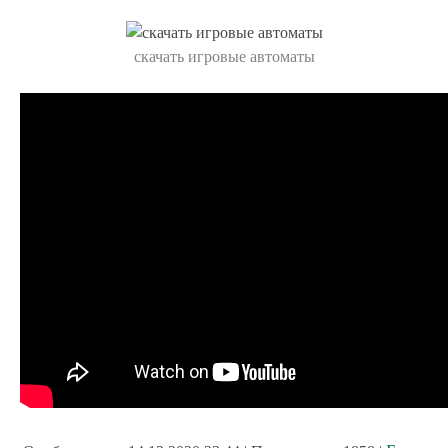
скачать игровые автоматы