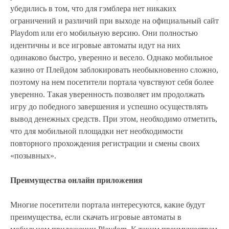
убедились в том, что для гэмблера нет никаких
ограничений и различий при выходе на официальный сайт
Playdom или его мобильную версию. Они полностью
идентичны и все игровые автоматы идут на них
одинаково быстро, уверенно и весело. Однако мобильное
казино от Плейдом заблокировать необыкновенно сложно,
поэтому на нем посетители портала чувствуют себя более
уверенно. Такая уверенность позволяет им продолжать
игру до победного завершения и успешно осуществлять
вывод денежных средств. При этом, необходимо отметить,
что для мобильной площадки нет необходимости
повторного прохождения регистрации и смены своих
«позывных».
Преимущества онлайн приложения
Многие посетители портала интересуются, какие будут
преимущества, если скачать игровые автоматы в